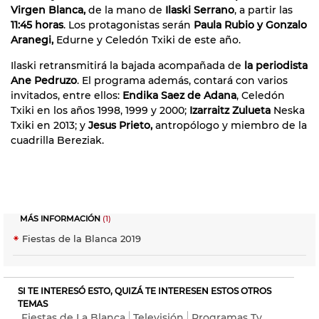
Virgen Blanca,
de la mano de
Ilaski Serrano
, a partir las
11:45 horas
. Los protagonistas serán
Paula Rubio y Gonzalo
Aranegi,
Edurne y Celedón Txiki de este año.
Ilaski retransmitirá la bajada acompañada de
la periodista
Ane Pedruzo
. El programa además, contará con varios
invitados, entre ellos:
Endika Saez de Adana
, Celedón
Txiki en los años 1998, 1999 y 2000;
Izarraitz Zulueta
Neska
Txiki en 2013; y
Jesus Prieto,
antropólogo y miembro de la
cuadrilla Bereziak.
MÁS INFORMACIÓN
(1)
Fiestas de la Blanca 2019
SI TE INTERESÓ ESTO, QUIZÁ TE INTERESEN ESTOS OTROS
TEMAS
Fiestas de La Blanca
Televisión
Programas Tv