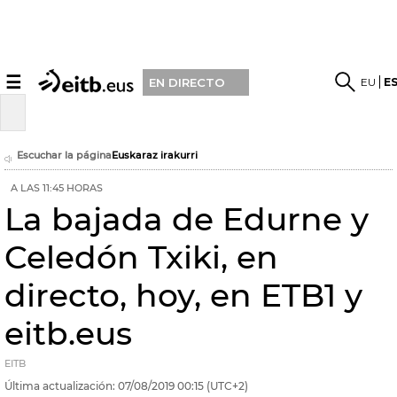
☰
EU
E
EN DIRECTO
Escuchar la página
Euskaraz irakurri
A LAS 11:45 HORAS
La bajada de Edurne y
Celedón Txiki, en
directo, hoy, en ETB1 y
eitb.eus
EITB
Última actualización:
07/08/2019
00:15
(UTC+2)