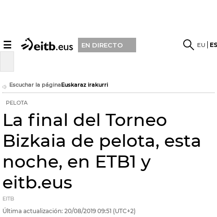
☰
EU
E
EN DIRECTO
Escuchar la página
Euskaraz irakurri
PELOTA
La final del Torneo
Bizkaia de pelota, esta
noche, en ETB1 y
eitb.eus
EITB
Última actualización:
20/08/2019
09:51
(UTC+2)