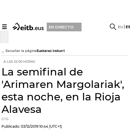
☰
EU
E
EN DIRECTO
Escuchar la página
Euskaraz irakurri
A LAS 22:00 HORAS
La semifinal de
'Arimaren Margolariak',
esta noche, en la Rioja
Alavesa
EITB
Publicado:
03/12/2019
10:44
(UTC+1)