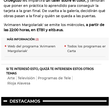
Orbegozo
les impartirá
un taller sobre el color,
y tendrán
que poner en práctica lo aprendido para conseguir la
tarjeta a la gran final. De vuelta a la galería, decidirán qué
obras pasan a la final y quién se queda a las puertas.
'Arimaren Margolariak' se emite los miércoles,
a partir de
las 22:00 horas, en ETB1 y eitb.eus.
MÁS INFORMACIÓN
(2)
Web del programa 'Arimaren
Todos los programas en E
Margolariak'
Carta
SI TE INTERESÓ ESTO, QUIZÁ TE INTERESEN ESTOS OTROS
TEMAS
Arte
Televisión
Programas de Tele
Rioja Alavesa
DESTACAMOS