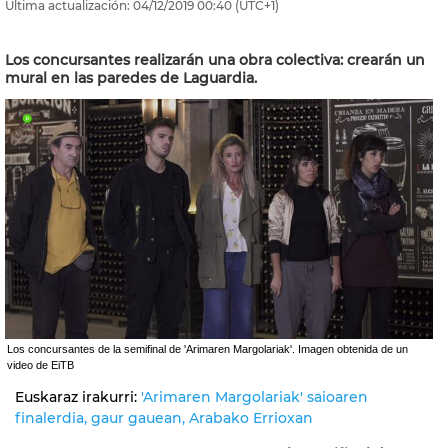
Última actualización:
04/12/2019
00:40
(UTC+1)
Los concursantes realizarán una obra colectiva: crearán un
mural en las paredes de Laguardia.
Los concursantes de la semifinal de 'Arimaren Margolariak'. Imagen obtenida de un
video de EiTB
Euskaraz irakurri:
'Arimaren Margolariak' saioaren
finalerdia, gaur gauean, Arabako Errioxan