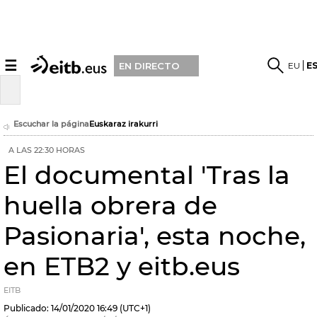
☰
EU
E
EN DIRECTO
Escuchar la página
Euskaraz irakurri
A LAS 22:30 HORAS
El documental 'Tras la
huella obrera de
Pasionaria', esta noche,
en ETB2 y eitb.eus
EITB
Publicado:
14/01/2020
16:49
(UTC+1)