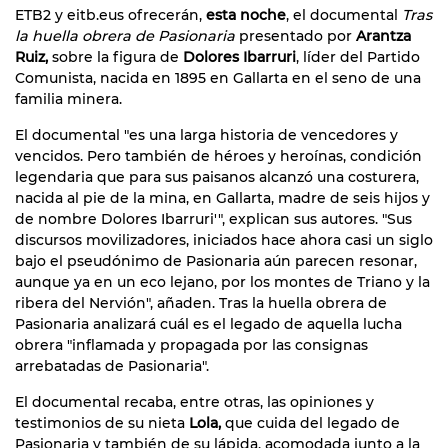
ETB2 y eitb.eus ofrecerán,
esta noche
, el documental
Tras
la huella obrera de Pasionaria
presentado por
Arantza
Ruiz,
sobre la figura de
Dolores Ibarruri
, líder del Partido
Comunista, nacida en 1895 en Gallarta en el seno de una
familia minera.
El documental "es una larga historia de vencedores y
vencidos. Pero también de héroes y heroínas, condición
legendaria que para sus paisanos alcanzó una costurera,
nacida al pie de la mina, en Gallarta, madre de seis hijos y
de nombre Dolores Ibarruri'", explican sus autores. "Sus
discursos movilizadores, iniciados hace ahora casi un siglo
bajo el pseudónimo de Pasionaria aún parecen resonar,
aunque ya en un eco lejano, por los montes de Triano y la
ribera del Nervión", añaden. Tras la huella obrera de
Pasionaria analizará cuál es el legado de aquella lucha
obrera "inflamada y propagada por las consignas
arrebatadas de Pasionaria".
El documental recaba, entre otras, las opiniones y
testimonios de su nieta
Lola,
que cuida del legado de
Pasionaria y también de su lápida, acomodada junto a la