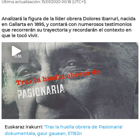
Última actualización:
15/01/2020
00:18
(UTC+1)
Analizará la figura de la líder obrera Dolores Ibarruri, nacida
en Gallarta en 1895, y contará con numerosos testimonios
que recorrerán su trayectoria y recordarán el contexto en
que le tocó vivir.
0:35
Euskaraz irakurri:
'Tras la huella obrera de Pasionaria'
dokumentala, gaur gauean, ETB2n