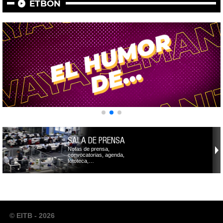
ETBON
SALA DE PRENSA
Notas de prensa,
convocatorias, agenda,
fototeca,…
© EITB - 2026