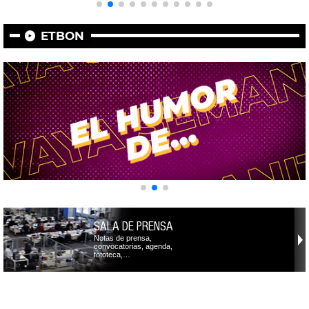
ETBON
SALA DE PRENSA
Notas de prensa,
convocatorias, agenda,
fototeca,…