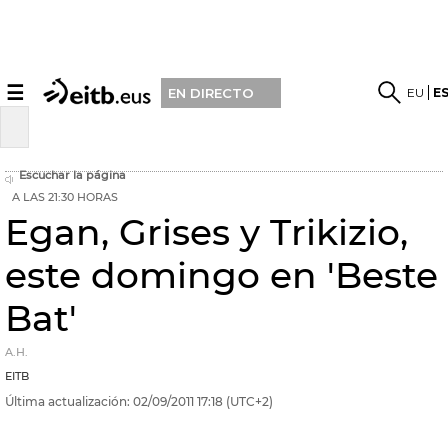
☰
EU
E
EN DIRECTO
Escuchar la página
A LAS 21:30 HORAS
Egan, Grises y Trikizio,
este domingo en 'Beste
Bat'
A.H.
EITB
Última actualización:
02/09/2011
17:18
(UTC+2)