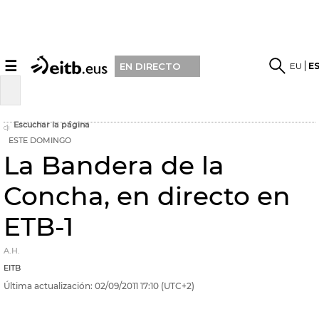
☰
EU
E
EN DIRECTO
Escuchar la página
ESTE DOMINGO
La Bandera de la
Concha, en directo en
ETB-1
A.H.
EITB
Última actualización:
02/09/2011
17:10
(UTC+2)