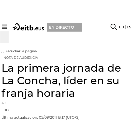
☰
EU
E
EN DIRECTO
Escuchar la página
NOTA DE AUDIENCIA
La primera jornada de
La Concha, líder en su
franja horaria
A.E.
EITB
Última actualización:
05/09/2011
13:17
(UTC+2)