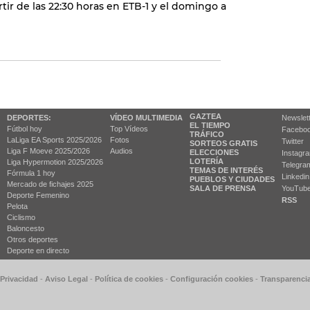
rtir de las 22:30 horas en ETB-1 y el domingo a
GAZTEA
DEPORTES:
VÍDEO MULTIMEDIA
Newslet
EL TIEMPO
Fútbol hoy
Top Vídeos
Facebo
TRÁFICO
LaLiga EA Sports 2025/2026
Fotos
Twitter
SORTEOS GRATIS
Liga F Moeve 2025/2026
Audios
ELECCIONES
Instagr
LOTERÍA
Liga Hypermotion 2025/2026
Telegra
TEMAS DE INTERÉS
Fórmula 1 hoy
Linkedin
PUEBLOS Y CIUDADES
Mercado de fichajes 2025
SALA DE PRENSA
YouTub
Deporte Femenino
RSS
Pelota
Ciclismo
Baloncesto
Otros deportes
Deporte en directo
 Privacidad
-
Aviso Legal
-
Política de cookies
-
Configuración cookies
-
Transparenci