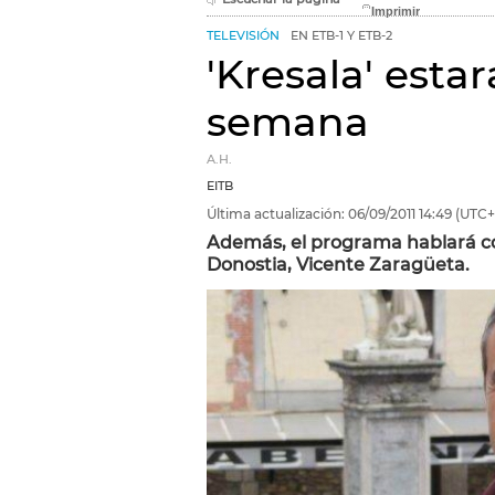
TELEVISIÓN
EN ETB-1 Y ETB-2
'Kresala' esta
semana
A.H.
EITB
Última actualización:
06/09/2011
14:49
(UTC+
Además, el programa hablará co
Donostia, Vicente Zaragüeta.