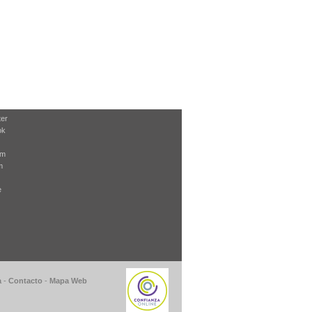
ter
ok
am
m
e
a
-
Contacto
-
Mapa Web