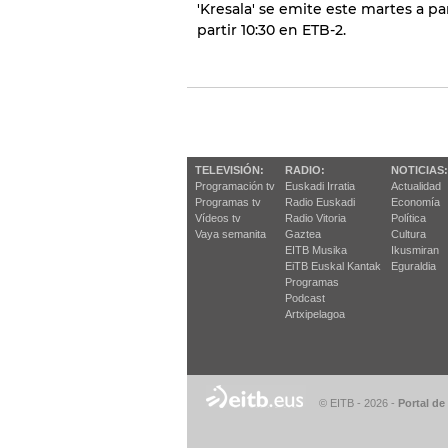
'Kresala' se emite este martes a pa
partir 10:30 en ETB-2.
TELEVISIÓN:
RADIO:
NOTICIAS:
Programación tv
Euskadi Irratia
Actualidad
Programas tv
Radio Euskadi
Economía
Vídeos tv
Radio Vitoria
Política
Vaya semanita
Gaztea
Cultura
EITB Musika
Ikusmiran
EiTB Euskal Kantak
Eguraldia
Programas
Podcast
Artxipelagoa
© EITB - 2026
-
Portal de