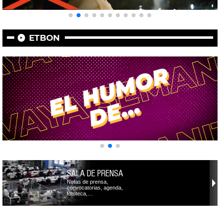
ETBON
SALA DE PRENSA
Notas de prensa,
convocatorias, agenda,
fototeca,…