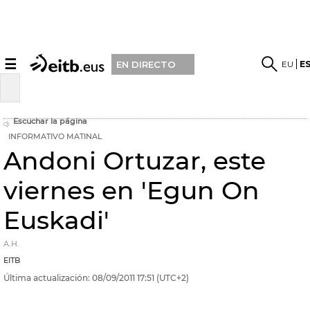
☰
EU
E
EN DIRECTO
Escuchar la página
INFORMATIVO MATINAL
Andoni Ortuzar, este
viernes en 'Egun On
Euskadi'
A.H.
EITB
Última actualización:
08/09/2011
17:51
(UTC+2)