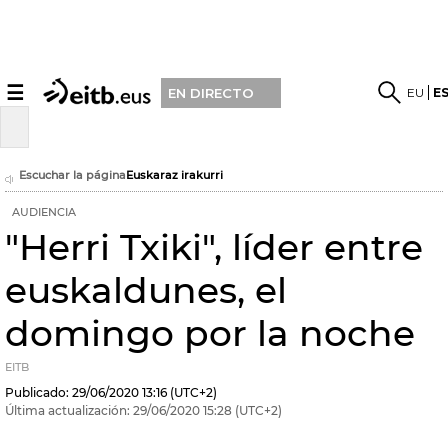
☰
EU
E
EN DIRECTO
Escuchar la página
Euskaraz irakurri
AUDIENCIA
"Herri Txiki", líder entre
euskaldunes, el
domingo por la noche
EITB
Publicado:
29/06/2020
13:16
(UTC+2)
Última actualización:
29/06/2020
15:28
(UTC+2)