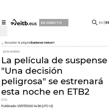
☰
EU
E
EN DIRECTO
Escuchar la página
Euskaraz irakurri
22:15 HORAS
La película de suspense
"Una decisión
peligrosa" se estrenará
esta noche en ETB2
EITB
Publicado:
01/07/2020
14:36
(UTC+2)