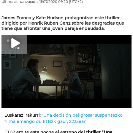
Última actualización:
11/07/2020
09:20
(UTC+2)
James Franco y Kate Hudson protagonizan este thriller
dirigido por Henrik Ruben Genz sobre las desgracias que
tiene que afrontar una joven pareja endeudada.
0:26
Euskaraz irakurri:
"Una decisión peligrosa" suspensezko
filma emango du ETB2k gaur, 22:15ean
ETB2 emite esta noche el estreno del
thriller "
Una