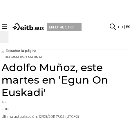
☰
EU
E
EN DIRECTO
Escuchar la página
INFORMATIVO MATINAL
Adolfo Muñoz, este
martes en 'Egun On
Euskadi'
A.E.
EITB
Última actualización:
12/09/2011
17:05
(UTC+2)