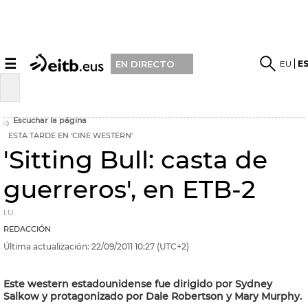
☰
EU
E
EN DIRECTO
Escuchar la página
ESTA TARDE EN 'CINE WESTERN'
'Sitting Bull: casta de
guerreros', en ETB-2
I.U.
REDACCIÓN
Última actualización:
22/09/2011
10:27
(UTC+2)
Este western estadounidense fue dirigido por Sydney
Salkow y protagonizado por Dale Robertson y Mary Murphy.