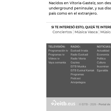
Nacidos en Vitoria-Gasteiz, son de
underground peninsular, y sus disc
país como en el extranjero.
SI TE INTERESÓ ESTO, QUIZÁ TE INTE
Conciertos
Música Vasca
Músic
TELEVISIÓN:
RADIO:
NOTICIAS:
Programación tv
Euskadi Irratia
Actualidad
Programas tv
Radio Euskadi
Economía
Vídeos tv
Radio Vitoria
Política
Vaya semanita
Gaztea
Cultura
EITB Musika
Ikusmiran
EiTB Euskal Kantak
Eguraldia
Programas
Podcast
Artxipelagoa
© EITB - 2026
-
Portal de