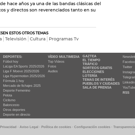
sde hace años ya una de las bandas clásicas del
os y directos son reverenciados tanto en su
RESEN ESTOS OTROS TEMAS
a
Televisión
Cultura
Programas Tv
GAZTEA
DEPORTES:
VÍDEO MULTIMEDIA
Newslet
EL TIEMPO
Fútbol hoy
Top Vídeos
Facebo
TRÁFICO
LaLiga EA Sports 2025/2026
Fotos
Twitter
SORTEOS GRATIS
Liga F Moeve 2025/2026
Audios
ELECCIONES
Instagr
LOTERÍA
Liga Hypermotion 2025/2026
Telegra
TEMAS DE INTERÉS
Fórmula 1 hoy
Linkedin
PUEBLOS Y CIUDADES
Mercado de fichajes 2025
SALA DE PRENSA
YouTub
Deporte Femenino
RSS
Pelota
Ciclismo
Baloncesto
Otros deportes
Deporte en directo
 Privacidad
-
Aviso Legal
-
Política de cookies
-
Configuración cookies
-
Transparenci