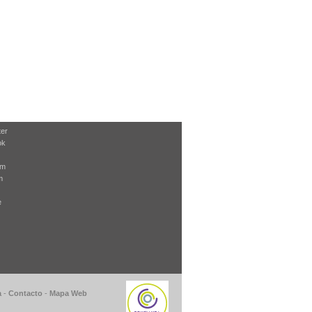
ter
ok
am
m
e
a
-
Contacto
-
Mapa Web