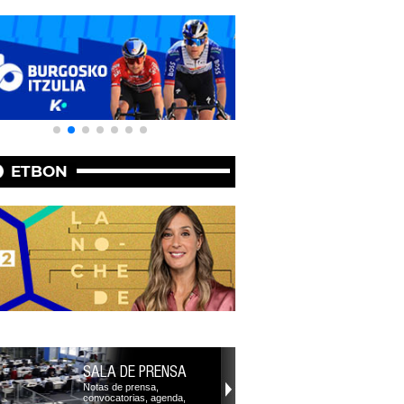
ETBON
SALA DE PRENSA
Notas de prensa,
convocatorias, agenda,