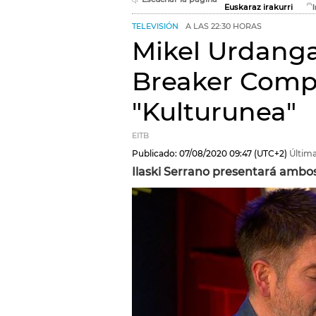
Euskaraz irakurri
TELEVISIÓN
A LAS 22:30 HORAS
Mikel Urdanga
Breaker Comp
"Kulturunea"
EITB
Publicado:
07/08/2020
09:47
(UTC+2)
Última
Ilaski Serrano presentará ambos