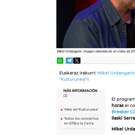
Mikel Urdangarin. Imagen obtenida de un vídeo de Ei
Euskaraz irakurri:
Mikel Urdangarin
"Kulturunea"n
MÁS INFORMACIÓN
(2)
El progra
horas
el c
Web de''Kulturunea''
Breaker 
Ilaski Serr
Todos los conciertos
en EiTB a la Carta
Mikel Urd