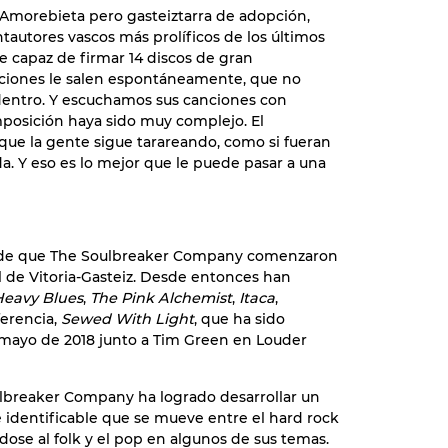
Amorebieta pero gasteiztarra de adopción,
tautores vascos más prolíficos de los últimos
e capaz de firmar 14 discos de gran
anciones le salen espontáneamente, que no
 dentro. Y escuchamos sus canciones con
mposición haya sido muy complejo. El
que la gente sigue tarareando, como si fueran
da. Y eso es lo mejor que le puede pasar a una
sde que The Soulbreaker Company comenzaron
l de Vitoria-Gasteiz. Desde entonces han
eavy Blues
,
The Pink Alchemist
,
Itaca
,
ferencia,
Sewed With Light
, que ha sido
 mayo de 2018 junto a Tim Green en Louder
ulbreaker Company ha logrado desarrollar un
 identificable que se mueve entre el hard rock
dose al folk y el pop en algunos de sus temas.