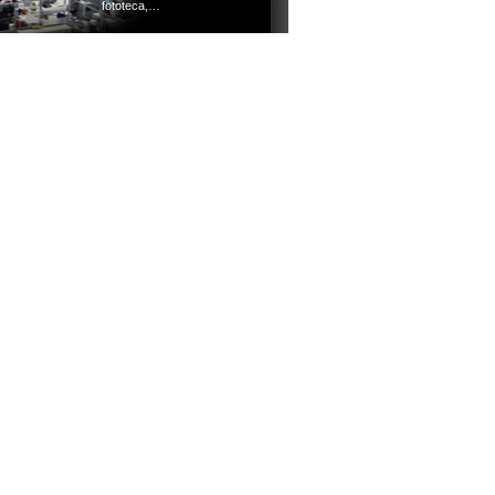
fototeca,…