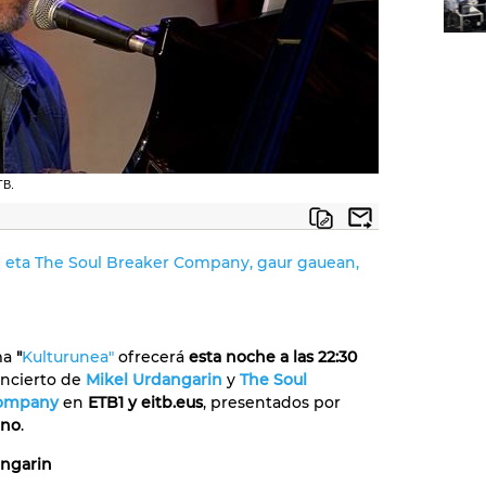
TB.
 eta The Soul Breaker Company, gaur gauean,
ma
"
Kulturunea"
ofrecerá
esta noche a las 22:30
oncierto de
Mikel Urdangarin
y
The Soul
Company
en
ETB1 y eitb.eus
, presentados por
ano
.
angarin