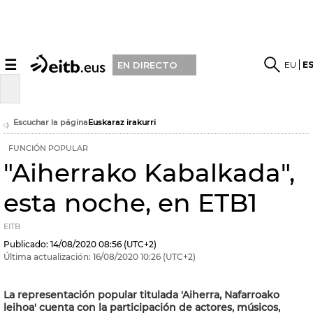
☰
EU
E
EN DIRECTO
Escuchar la página
Euskaraz irakurri
FUNCIÓN POPULAR
"Aiherrako Kabalkada",
esta noche, en ETB1
EITB
Publicado:
14/08/2020
08:56
(UTC+2)
Última actualización:
16/08/2020
10:26
(UTC+2)
La representación popular titulada 'Aiherra, Nafarroako
leihoa' cuenta con la participación de actores, músicos,