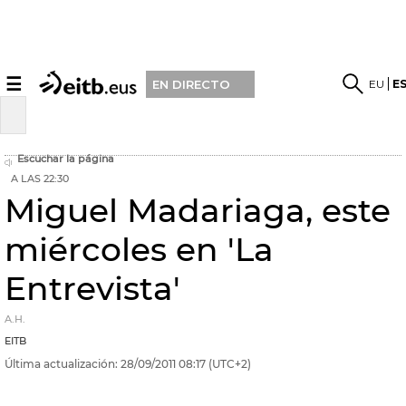
☰
EU
E
EN DIRECTO
Escuchar la página
A LAS 22:30
Miguel Madariaga, este
miércoles en 'La
Entrevista'
A.H.
EITB
Última actualización:
28/09/2011
08:17
(UTC+2)