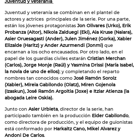
Juventud y veteranía
Juventud y veteranía se combinan en el plantel de
actores y actrices principales de la serie. Por una parte,
están los jóvenes protagonistas
Jon Olivares (Urko), Erik
Probanza (Aitor), Nikola Zalduegi (Eki), Aia Kruse (Naiara),
Asier Oruesagasti (Ander), Julen Jiménez (Gorka), Xabier
Elizalde (Haritz) y Ander Azurmendi (Jonmi)
que
encarnan a los ocho encausados. Por otro lado, en el
papel de los guardias civiles estarán
Cristian Merchan
(Carlos), Jorge Monje (Raúl) y Yasmina Drissi (María Isabel,
la novia de uno de ellos)
; y completando el reparto
nombres tan conocidos como
José Ramón Soroiz
(Xabier), Mireia Gabilondo (Olatz), Miren Gojenola
(Izaskun), José Ramón Argoitia (Joxe) e Itziar Atienza (la
abogada Leire Oskia).
Junto con
Asier Urbieta
, director de la serie, han
participado también en la producción
Eider Gabilondo
,
como directora de producción, y el equipo de guionistas
está conformado por
Harkaitz Cano, Mikel Alvarez y
Andoni De Carlos
.