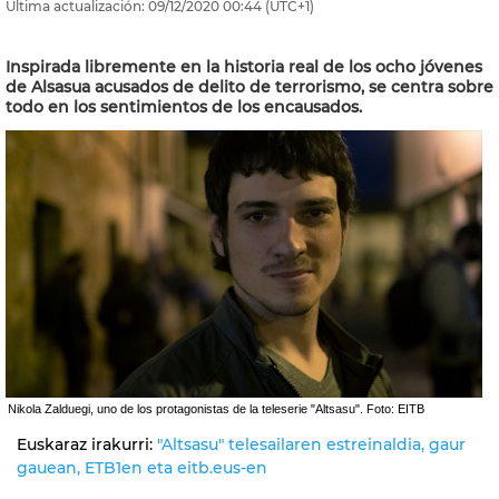
Última actualización:
09/12/2020
00:44
(UTC+1)
Inspirada libremente en la historia real de los ocho jóvenes
de Alsasua acusados de delito de terrorismo, se centra sobre
todo en los sentimientos de los encausados.
Nikola Zalduegi, uno de los protagonistas de la teleserie "Altsasu". Foto: EITB
Euskaraz irakurri:
"Altsasu" telesailaren estreinaldia, gaur
gauean, ETB1en eta eitb.eus-en