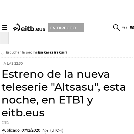
☰
EU
E
EN DIRECTO
Escuchar la página
Euskaraz irakurri
A LAS 22:30
Estreno de la nueva
teleserie "Altsasu", esta
noche, en ETB1 y
eitb.eus
EITB
Publicado:
07/12/2020
14:41
(UTC+1)