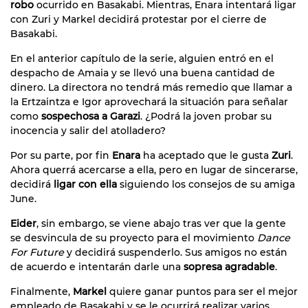
robo
ocurrido en Basakabi. Mientras, Enara intentará ligar
con Zuri y Markel decidirá protestar por el cierre de
Basakabi.
En el anterior capítulo de la serie, alguien entró en el
despacho de Amaia y se llevó una buena cantidad de
dinero. La directora no tendrá más remedio que llamar a
la Ertzaintza e Igor aprovechará la situación para señalar
como
sospechosa a Garazi
. ¿Podrá la joven probar su
inocencia y salir del atolladero?
Por su parte, por fin
Enara
ha aceptado que le gusta
Zuri
.
Ahora querrá acercarse a ella, pero en lugar de sincerarse,
decidirá
ligar con ella
siguiendo los consejos de su amiga
June.
Eider
, sin embargo, se viene abajo tras ver que la gente
se desvincula de su proyecto para el movimiento
Dance
For Future
y decidirá suspenderlo. Sus amigos no están
de acuerdo e intentarán darle una
sopresa agradable
.
Finalmente,
Markel
quiere ganar puntos para ser el mejor
empleado de Basakabi y se le ocurrirá realizar varios