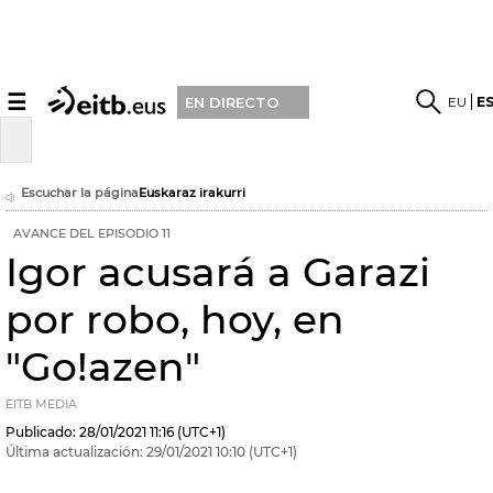
☰
EU
E
EN DIRECTO
Escuchar la página
Euskaraz irakurri
AVANCE DEL EPISODIO 11
Igor acusará a Garazi
por robo, hoy, en
"Go!azen"
EITB MEDIA
Publicado:
28/01/2021
11:16
(UTC+1)
Última actualización:
29/01/2021
10:10
(UTC+1)