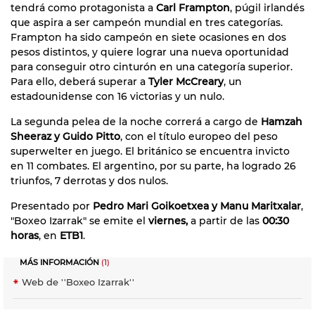
tendrá como protagonista a
Carl Frampton
, púgil irlandés
que aspira a ser campeón mundial en tres categorías.
Frampton ha sido campeón en siete ocasiones en dos
pesos distintos, y quiere lograr una nueva oportunidad
para conseguir otro cinturón en una categoría superior.
Para ello, deberá superar a
Tyler McCreary
, un
estadounidense con 16 victorias y un nulo.
La segunda pelea de la noche correrá a cargo de
Hamzah
Sheeraz y Guido Pitto
, con el título europeo del peso
superwelter en juego. El británico se encuentra invicto
en 11 combates. El argentino, por su parte, ha logrado 26
triunfos, 7 derrotas y dos nulos.
Presentado por
Pedro Mari Goikoetxea y Manu Maritxalar
,
"Boxeo Izarrak" se emite el
viernes,
a partir de las
00:30
horas
, en
ETB1
.
MÁS INFORMACIÓN
(1)
Web de ''Boxeo Izarrak''