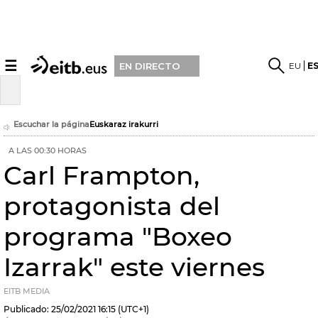
☰
EU
E
EN DIRECTO
Escuchar la página
Euskaraz irakurri
A LAS 00:30 HORAS
Carl Frampton,
protagonista del
programa "Boxeo
Izarrak" este viernes
EITB MEDIA
Publicado:
25/02/2021
16:15
(UTC+1)