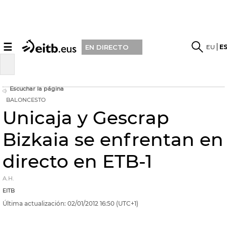
☰
EU
E
EN DIRECTO
Escuchar la página
BALONCESTO
Unicaja y Gescrap
Bizkaia se enfrentan en
directo en ETB-1
A.H.
EITB
Última actualización:
02/01/2012
16:50
(UTC+1)