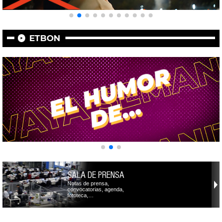
ETBON
SALA DE PRENSA
Notas de prensa,
convocatorias, agenda,
fototeca,…