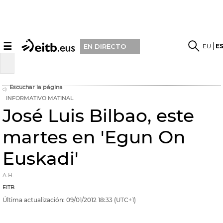
☰
EU
E
EN DIRECTO
Escuchar la página
INFORMATIVO MATINAL
José Luis Bilbao, este
martes en 'Egun On
Euskadi'
A.H.
EITB
Última actualización:
09/01/2012
18:33
(UTC+1)