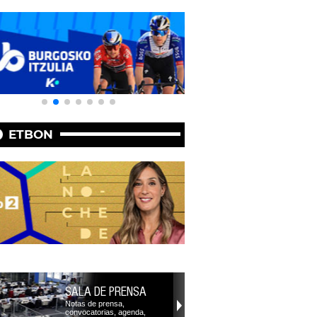
ETBON
SALA DE PRENSA
Notas de prensa,
convocatorias, agenda,