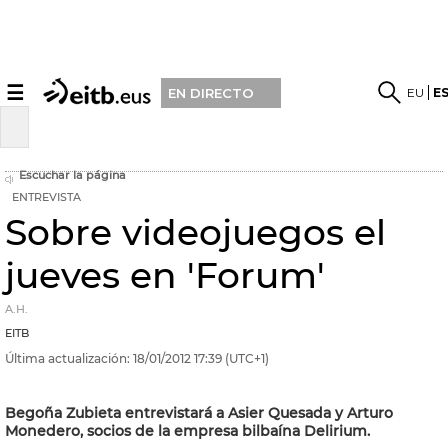
☰
EU
E
EN DIRECTO
Escuchar la página
ENTREVISTA
Sobre videojuegos el
jueves en 'Forum'
A.H.
EITB
Última actualización:
18/01/2012
17:39
(UTC+1)
Begoña Zubieta entrevistará a Asier Quesada y Arturo
Monedero, socios de la empresa bilbaína Delirium.