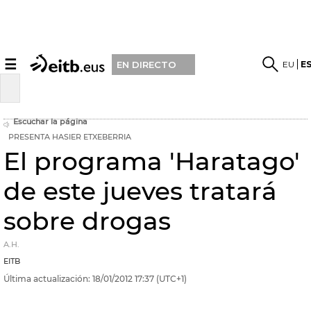
☰
EU
E
EN DIRECTO
Escuchar la página
PRESENTA HASIER ETXEBERRIA
El programa 'Haratago'
de este jueves tratará
sobre drogas
A.H.
EITB
Última actualización:
18/01/2012
17:37
(UTC+1)