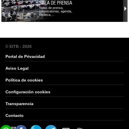
SALA DE PRENSA
Notas de prensa,
convocatorias, agenda,
fototeca,…
© EITB - 2026
Portal de Privacidad
Aviso Legal
Política de cookies
Configuración cookies
Transparencia
Contacto
Mapa Web