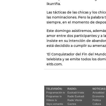
ikurriña.
Las tácticas de las chicas y los ch
las nominaciones. Pero la palabra 
siempre, en el momento de deposit
Este domingo asistiremos, además,
amor entre dos participantes y a 
insiste en su intención de abandon
está decidido a cumplir su amenaz
'El Conquistador del Fin del Mundo
telebista y se emite todos los domi
eitb.com.
TELEVISIÓN:
RADIO:
NOTICIAS:
Programación tv
Euskadi Irratia
Actualidad
Programas tv
Radio Euskadi
Economía
Vídeos tv
Radio Vitoria
Política
Vaya semanita
Gaztea
Cultura