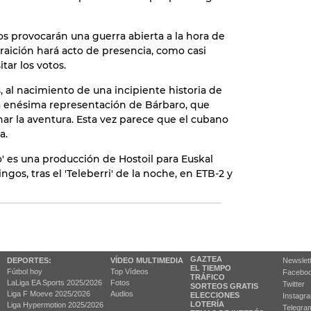
icos provocarán una guerra abierta a la hora de
traición hará acto de presencia, como casi
ar los votos.
 al nacimiento de una incipiente historia de
la enésima representación de Bárbaro, que
ar la aventura. Esta vez parece que el cubano
a.
' es una producción de Hostoil para Euskal
ngos, tras el 'Teleberri' de la noche, en ETB-2 y
GAZTEA
DEPORTES:
VÍDEO MULTIMEDIA
Newslet
EL TIEMPO
Fútbol hoy
Top Vídeos
Facebo
TRÁFICO
LaLiga EA Sports 2025/2026
Fotos
Twitter
SORTEOS GRATIS
Liga F Moeve 2025/2026
Audios
ELECCIONES
Instagr
LOTERÍA
Liga Hypermotion 2025/2026
Telegra