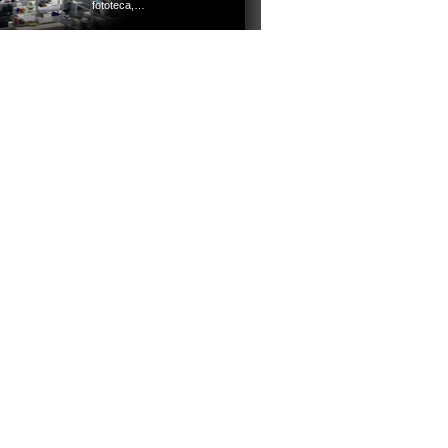
fototeca,…