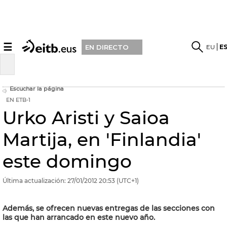
☰
EU
E
EN DIRECTO
Escuchar la página
EN ETB-1
Urko Aristi y Saioa
Martija, en 'Finlandia'
este domingo
Última actualización:
27/01/2012
20:53
(UTC+1)
Además, se ofrecen nuevas entregas de las secciones con
las que han arrancado en este nuevo año.