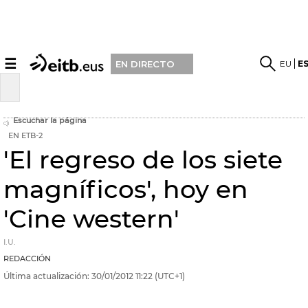
☰
EU
E
EN DIRECTO
Escuchar la página
EN ETB-2
'El regreso de los siete
magníficos', hoy en
'Cine western'
I.U.
REDACCIÓN
Última actualización:
30/01/2012
11:22
(UTC+1)