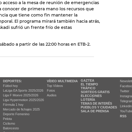
do acceso a la mesa de reunión de emergencias
a conocer de primera mano los recursos que
cia que tiene como fin mantener la
poral. El programa mirará también hacia atrás,
kadi sufrió un frente frío de estas
 sábado a partir de las 22:00 horas en ETB-2.
GAZTEA
DEPORTES:
VÍDEO MULTIMEDIA
Newslet
EL TIEMPO
Fútbol hoy
Top Vídeos
Facebo
TRÁFICO
LaLiga EA Sports 2025/2026
Fotos
Twitter
SORTEOS GRATIS
Liga F Moeve 2025/2026
Audios
ELECCIONES
Instagr
LOTERÍA
Liga Hypermotion 2025/2026
Telegra
TEMAS DE INTERÉS
Fórmula 1 hoy
Linkedin
PUEBLOS Y CIUDADES
Mercado de fichajes 2025
SALA DE PRENSA
YouTub
Deporte Femenino
RSS
Pelota
Ciclismo
Baloncesto