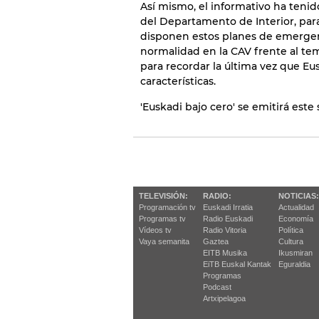
Así mismo, el informativo ha teni
del Departamento de Interior, par
disponen estos planes de emergen
normalidad en la CAV frente al tem
para recordar la última vez que Eus
características.
'Euskadi bajo cero' se emitirá este
TELEVISIÓN:
RADIO:
NOTICIAS:
Programación tv
Euskadi Irratia
Actualidad
Programas tv
Radio Euskadi
Economía
Vídeos tv
Radio Vitoria
Política
Vaya semanita
Gaztea
Cultura
EITB Musika
Ikusmiran
EiTB Euskal Kantak
Eguraldia
Programas
Podcast
Artxipelagoa