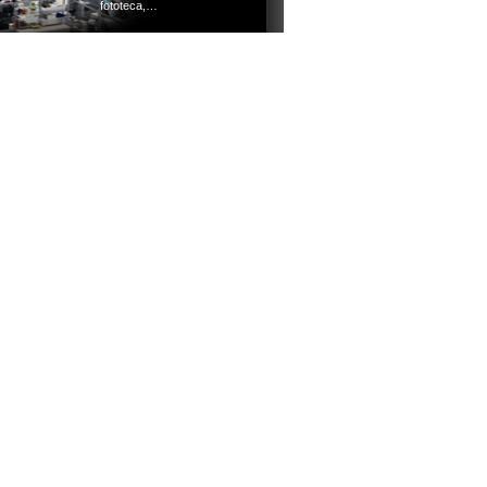
fototeca,…