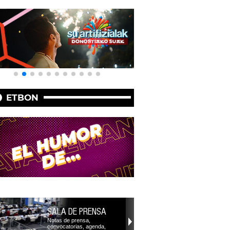
ETBON
SALA DE PRENSA
Notas de prensa,
convocatorias, agenda,