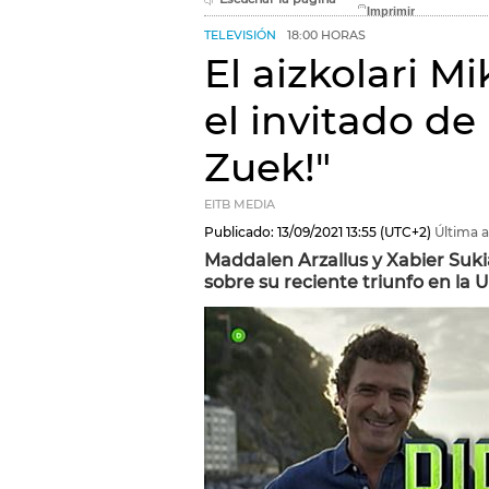
TELEVISIÓN
18:00 HORAS
El aizkolari M
el invitado de
Zuek!"
EITB MEDIA
Publicado:
13/09/2021
13:55
(UTC+2)
Última a
Maddalen Arzallus y Xabier Suki
sobre su reciente triunfo en la 