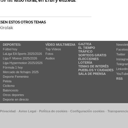
r de las
18:00 horas, en ETB1 y eitb.eus
.
RESEN ESTOS OTROS TEMAS
Kirolak
GAZTEA
DEPORTES:
VÍDEO MULTIMEDIA
Newslet
EL TIEMPO
Fútbol hoy
Top Vídeos
Facebo
TRÁFICO
LaLiga EA Sports 2025/2026
Fotos
Twitter
SORTEOS GRATIS
Liga F Moeve 2025/2026
Audios
ELECCIONES
Instagr
LOTERÍA
Liga Hypermotion 2025/2026
Telegra
TEMAS DE INTERÉS
Fórmula 1 hoy
Linkedin
PUEBLOS Y CIUDADES
Mercado de fichajes 2025
SALA DE PRENSA
YouTub
Deporte Femenino
RSS
Pelota
Ciclismo
Baloncesto
Otros deportes
Deporte en directo
 Privacidad
-
Aviso Legal
-
Política de cookies
-
Configuración cookies
-
Transparenci