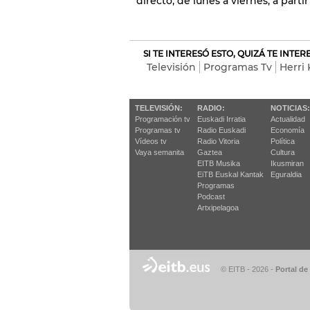
directo, de lunes a viernes, a parti
SI TE INTERESÓ ESTO, QUIZÁ TE INTE
Televisión
Programas Tv
Herri 
TELEVISIÓN:
RADIO:
NOTICIAS:
Programación tv
Euskadi Irratia
Actualidad
Programas tv
Radio Euskadi
Economía
Vídeos tv
Radio Vitoria
Política
Vaya semanita
Gaztea
Cultura
EITB Musika
Ikusmiran
EiTB Euskal Kantak
Eguraldia
Programas
Podcast
Artxipelagoa
© EITB - 2026
-
Portal de