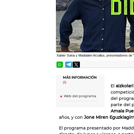
Xabier Sukia y Maddalen Arzallus, presentadores de 
MÁS INFORMACIÓN
(1)
El
aizkolar
competició
Web del programa
del progr
parte del 
Amaia Pue
años, y con
Jone Miren Eguzkiagirr
El programa presentado por Maddal