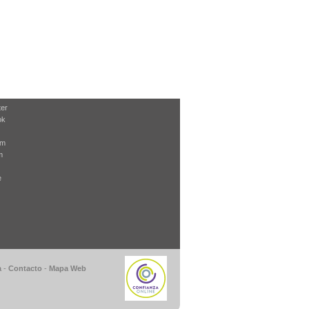
ter
ok
am
m
e
a
-
Contacto
-
Mapa Web