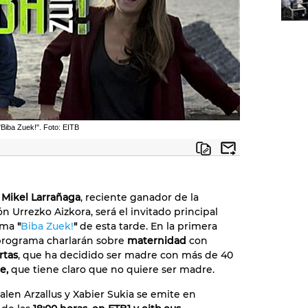
"Biba Zuek!". Foto: EITB
i Mikel Larrañaga
, reciente ganador de la
n Urrezko Aizkora, será el invitado principal
ama
"
Biba Zuek!
"
de esta tarde. En la primera
programa charlarán sobre
maternidad
con
rtas
, que ha decidido ser madre con más de 40
e,
que tiene claro que no quiere ser madre.
en Arzallus y Xabier Sukia se emite en