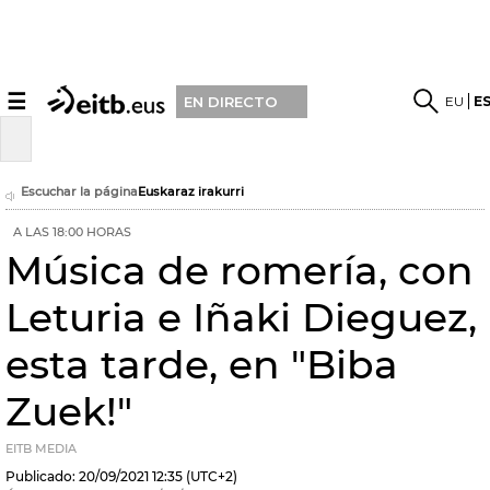
☰
EU
E
EN DIRECTO
Escuchar la página
Euskaraz irakurri
A LAS 18:00 HORAS
Música de romería, con
Leturia e Iñaki Dieguez,
esta tarde, en "Biba
Zuek!"
EITB MEDIA
Publicado:
20/09/2021
12:35
(UTC+2)