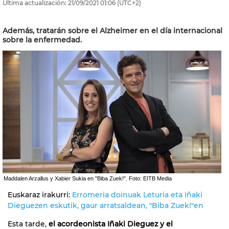
Última actualización:
21/09/2021
01:06
(UTC+2)
Además, tratarán sobre el Alzheimer en el día internacional
sobre la enfermedad.
Maddalen Arzallus y Xabier Sukia en "Biba Zuek!". Foto: EITB Media
Euskaraz irakurri:
Erromeria doinuak Leturia eta Iñaki
Dieguezen eskutik, gaur arratsaldean, "Biba Zuek!"en
Esta tarde,
el acordeonista Iñaki Dieguez y el