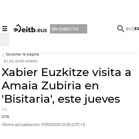
☰
EU
E
EN DIRECTO
Escuchar la página
A LAS 22:00 HORAS
Xabier Euzkitze visita a
Amaia Zubiria en
'Bisitaria', este jueves
A.E.
EITB
Última actualización:
07/03/2012
21:36
(UTC+1)