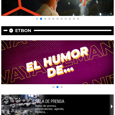
ETBON
SALA DE PRENSA
Notas de prensa,
convocatorias, agenda,
fototeca,…