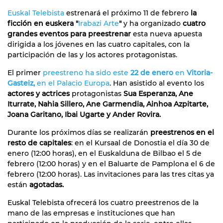
Euskal Telebista
estrenará el próximo 11 de febrero
la
ficción en euskera "
Irabazi Arte
"
y ha organizado
cuatro
grandes eventos para preestrenar
esta nueva apuesta
dirigida a los jóvenes en las cuatro capitales, con la
participación de las y los actores protagonistas.
El primer
preestreno ha sido este
22 de enero
en
Vitoria-
Gasteiz,
en el Palacio Europa
. Han asistido al evento los
actores y actrices
protagonistas
Sua Esperanza, Ane
Iturrate, Nahia Sillero, Ane Garmendia, Ainhoa Azpitarte,
Joana Garitano, Ibai Ugarte y Ander Rovira.
Durante los próximos días se realizarán
preestrenos en el
resto de capitales
: en el Kursaal de Donostia el día 30 de
enero (12:00 horas), en el Euskalduna de Bilbao el 5 de
febrero (12:00 horas) y en el Baluarte de Pamplona el 6 de
febrero (12:00 horas). Las invitaciones para las tres citas ya
están
agotadas.
Euskal Telebista ofrecerá los cuatro preestrenos de la
mano de las empresas e instituciones que han