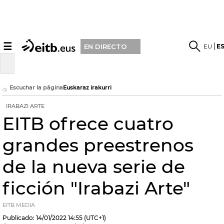
☰
EU
E
EN DIRECTO
Escuchar la página
Euskaraz irakurri
IRABAZI ARTE
EITB ofrece cuatro
grandes preestrenos
de la nueva serie de
ficción "Irabazi Arte"
EITB MEDIA
Publicado:
14/01/2022
14:55
(UTC+1)