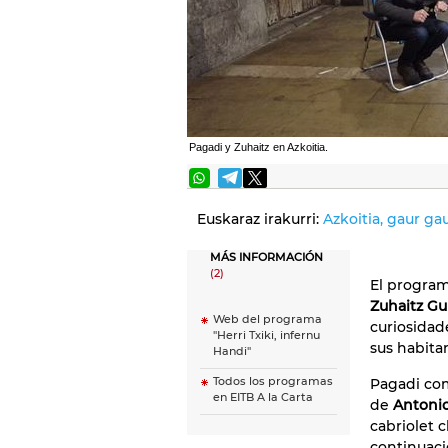
Pagadi y Zuhaitz en Azkoitia.
Euskaraz irakurri:
Azkoitia, gaur gau
MÁS INFORMACIÓN
(2)
El program
Zuhaitz Gu
Web del programa
curiosidad
"Herri Txiki, infernu
sus habita
Handi"
Todos los programas
Pagadi com
en EITB A la Carta
de
Antoni
cabriolet c
continuaci