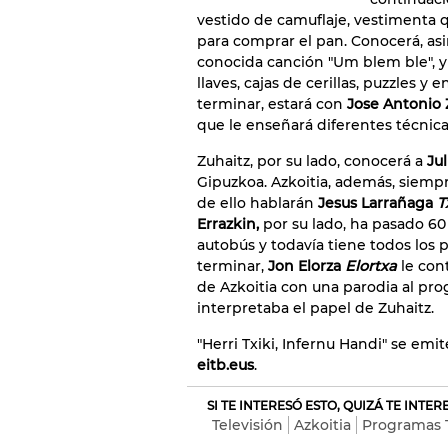
vestido de camuflaje, vestimenta q
para comprar el pan. Conocerá, as
conocida canción "Um blem ble", y
llaves, cajas de cerillas, puzzles y
terminar, estará con
Jose Antonio 
que le enseñará diferentes técnica
Zuhaitz, por su lado, conocerá a
Jul
Gipuzkoa. Azkoitia, además, siempr
de ello hablarán
Jesus Larrañaga
T
Errazkin,
por su lado, ha pasado 60
autobús y todavía tiene todos los 
terminar,
Jon Elorza
Elortxa
le con
de Azkoitia con una parodia al prog
interpretaba el papel de Zuhaitz.
"Herri Txiki, Infernu Handi" se emit
eitb.eus
.
SI TE INTERESÓ ESTO, QUIZÁ TE INTE
Televisión
Azkoitia
Programas 