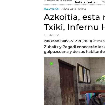
Euskaraz irakurri
TELEVISIÓN
A LAS 22:15 HORAS
Azkoitia, esta
Txiki, Infernu
EITB MEDIA
Publicado:
21/01/2022
12:29
(UTC+1)
Última a
Zuhaitz y Pagadi conocerán las 
guipuzcoana y de sus habitante