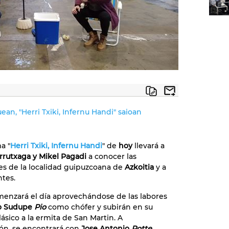
ean, "Herri Txiki, Infernu Handi" saioan
a "
Herri Txiki, Infernu Handi
" de
hoy
llevará a
rrutxaga y Mikel Pagadi
a conocer las
es de la localidad guipuzcoana de
Azkoitia
y a
ntes.
enzará el día aprovechándose de las labores
o Sudupe
Pio
como chófer y subirán en su
lásico a la ermita de San Martin. A
ón, se encontrará con
Jose Antonio
Potte