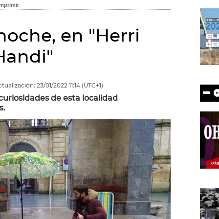
 noche, en "Herri
 Handi"
ctualización:
23/01/2022
11:14
(UTC+1)
curiosidades de esta localidad
s.