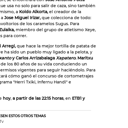
ue usa no solo para salir de caza, sino también
imismo, a
Koldo Alkorta,
el creador de la
 a
Jose Miguel Irizar,
que colecciona de todo:
 envoltorios de los caramelos Sugus. Para
Zulaika,
miembro del grupo de atletismo Xeye,
s para correr.
i Arregi,
que hace la mejor tortilla de patata de
e ha sido un pueblo muy ligado a la pelota, y
xanto
y Carlos Arrizabalaga
Xapatero
.
Maritxu
 de los 80 años de su vida conduciendo un
permisos vigentes para seguir haciéndolo. Para
tará cómo ganó el concurso de cortometrajes
rama "Herri Txiki, Infernu Handi" e
e
hoy
,
a partir de las 22:15 horas
, en
ETB1 y
RESEN ESTOS OTROS TEMAS
Tv