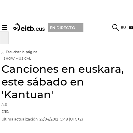
☰
EU
E
EN DIRECTO
Escuchar la página
SHOW MUSICAL
Canciones en euskara,
este sábado en
'Kantuan'
A.E
EITB
Última actualización:
27/04/2012
15:48
(UTC+2)