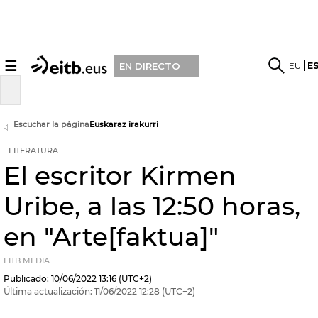
☰
EU
E
EN DIRECTO
Escuchar la página
Euskaraz irakurri
LITERATURA
El escritor Kirmen
Uribe, a las 12:50 horas,
en "Arte[faktua]"
EITB MEDIA
Publicado:
10/06/2022
13:16
(UTC+2)
Última actualización:
11/06/2022
12:28
(UTC+2)