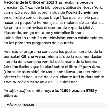
Nacional de la Crítica en 2021
. Tras recibir la beca de
creación
Cullman
de la biblioteca pública de Nueva York,
comenzó a escribir sobre la vida de
Rosika Schwimmer
en un relato con un toque biográfico que le sirvió para
hacer un pequeño homenaje a las mujeres de su infancia.
Se unirá a la entrevista el escritor de Azpeitia Miel A.
Elustondo, amigo de Uribe y cómplice literario.
Coincidieron también en televisión, como colaboradores
en los primeros programas de "Sautrela".
Además, el programa conocerá los gustos literarios de la
bertsolari
Oihana Arana
, mientras que la recomendación
literaria de la semana vendrá de la mano de la lectora
Jakeline Barker,
que hablará sobre el libro
El gran farol
(Libros de asteroide) de Maria Konnikova. Para terminar,
ofrecerán el booktube de la estudiante
Irati Irurieta
sobre
Otra nutrición es posible
de Julia Jimenez.
"Arte[faktua]" se emite hoy,
a las 12:50 horas
, en
ETB1 y
eitb.eus
.
MÁS INFORMACIÓN
(1)