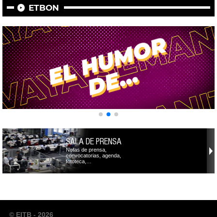
ETBON
SALA DE PRENSA
Notas de prensa,
convocatorias, agenda,
fototeca,…
© EITB - 2026