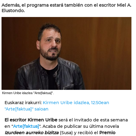
Además, el programa estará también con el escritor Miel A.
Elustondo.
Kirmen Uribe idazlea "Arte[faktua]".
Euskaraz irakurri:
Kirmen Uribe idazlea, 12:50ean
"Arte[faktua]" saioan
El escritor Kirmen Uribe
será el invitado de esta semana
en "
Arte[faktua]
". Acaba de publicar su última novela
Izurdeen aurreko bizitza
(Susa) y recibió el
Premio