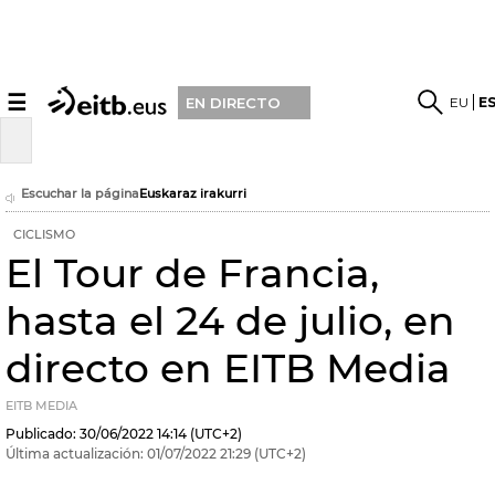
☰
EU
E
EN DIRECTO
Escuchar la página
Euskaraz irakurri
CICLISMO
El Tour de Francia,
hasta el 24 de julio, en
directo en EITB Media
EITB MEDIA
Publicado:
30/06/2022
14:14
(UTC+2)
Última actualización:
01/07/2022
21:29
(UTC+2)