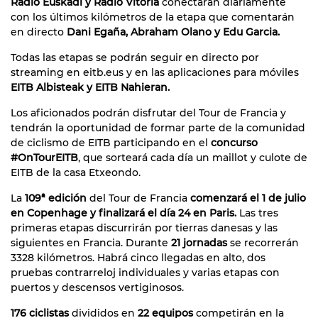
Radio Euskadi y Radio Vitoria
conectarán diariamente
con los últimos kilómetros de la etapa que comentarán
en directo
Dani Egaña, Abraham Olano y Edu Garcia.
Todas las etapas se podrán seguir en directo por
streaming en eitb.eus y en las aplicaciones para móviles
EITB Albisteak y EITB Nahieran.
Los aficionados podrán disfrutar del Tour de Francia y
tendrán la oportunidad de formar parte de la comunidad
de ciclismo de EITB participando en el
concurso
#OnTourEITB
, que sorteará cada día un maillot y culote de
EITB de la casa Etxeondo.
La
109ª edición
del Tour de Francia
comenzará el 1 de julio
en Copenhage y finalizará el día 24 en Paris.
Las tres
primeras etapas discurrirán por tierras danesas y las
siguientes en Francia. Durante
21 jornadas
se recorrerán
3328 kilómetros. Habrá cinco llegadas en alto, dos
pruebas contrarreloj individuales y varias etapas con
puertos y descensos vertiginosos.
176 ciclistas
divididos en
22 equipos
competirán en la