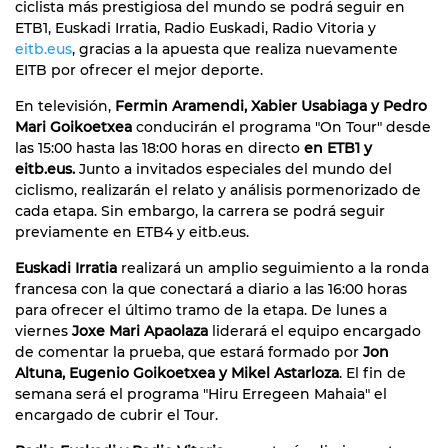
ciclista más prestigiosa del mundo se podrá seguir en
ETB1, Euskadi Irratia, Radio Euskadi, Radio Vitoria y
eitb.eus
, gracias a la apuesta que realiza nuevamente
EITB por ofrecer el mejor deporte.
En televisión,
Fermin Aramendi, Xabier Usabiaga y Pedro
Mari Goikoetxea
conducirán el programa "On Tour" desde
las 15:00 hasta las 18:00 horas en directo
en ETB1 y
eitb.eus.
Junto a invitados especiales del mundo del
ciclismo, realizarán el relato y análisis pormenorizado de
cada etapa. Sin embargo, la carrera se podrá seguir
previamente en ETB4 y eitb.eus.
Euskadi Irratia
realizará un amplio seguimiento a la ronda
francesa con la que conectará a diario a las 16:00 horas
para ofrecer el último tramo de la etapa. De lunes a
viernes
Joxe Mari Apaolaza
liderará el equipo encargado
de comentar la prueba, que estará formado por
Jon
Altuna, Eugenio Goikoetxea y Mikel Astarloza
. El fin de
semana será el programa "Hiru Erregeen Mahaia" el
encargado de cubrir el Tour.