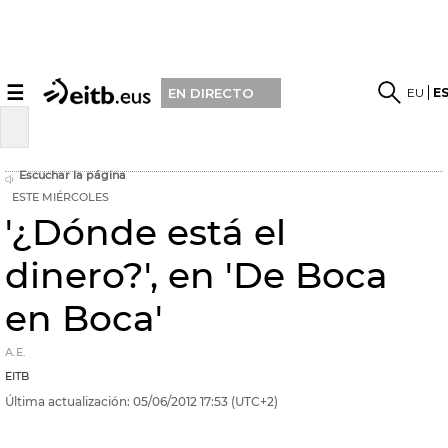
☰
EU
E
EN DIRECTO
Escuchar la página
ESTE MIÉRCOLES
'¿Dónde está el
dinero?', en 'De Boca
en Boca'
A.E.
EITB
Última actualización:
05/06/2012
17:53
(UTC+2)