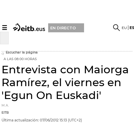
☰
EU
E
EN DIRECTO
Escuchar la página
A LAS 08:00 HORAS
Entrevista con Maiorga
Ramírez, el viernes en
'Egun On Euskadi'
M.A.
EITB
Última actualización:
07/06/2012
15:13
(UTC+2)