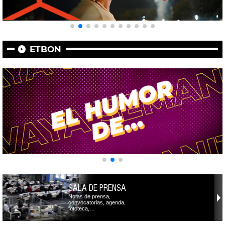
ETBON
SALA DE PRENSA
Notas de prensa,
convocatorias, agenda,
fototeca,…