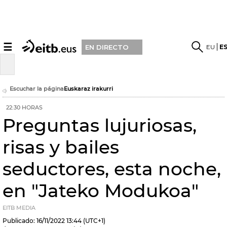
☰
EU
E
EN DIRECTO
Escuchar la página
Euskaraz irakurri
22:30 HORAS
Preguntas lujuriosas,
risas y bailes
seductores, esta noche,
en "Jateko Modukoa"
EITB MEDIA
Publicado:
16/11/2022
13:44
(UTC+1)