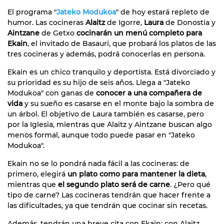
El programa "
Jateko Modukoa
" de hoy estará repleto de
humor. Las cocineras
Alaitz
de Igorre,
Laura
de Donostia y
Aintzane
de Getxo
cocinarán un menú completo para
Ekain
, el invitado de Basauri, que probará los platos de las
tres cocineras y además, podrá conocerlas en persona.
Ekain es un chico tranquilo y deportista. Está divorciado y
su prioridad es su hijo de seis años. Llega a "Jateko
Modukoa" con ganas de
conocer a una compañera de
vida
y su sueño es casarse en el monte bajo la sombra de
un árbol. El objetivo de Laura también es casarse, pero
por la Iglesia, mientras que Alaitz y Aintzane buscan algo
menos formal, aunque todo puede pasar en "Jateko
Modukoa".
Ekain no se lo pondrá nada fácil a las cocineras: de
primero, elegirá
un plato como para mantener la dieta
,
mientras que
el segundo plato será de carne
. ¿Pero qué
tipo de carne? Las cocineras tendrán que hacer frente a
las dificultades, ya que tendrán que cocinar sin recetas.
Además, tendrán una breve cita con Ekain: con Alaitz,