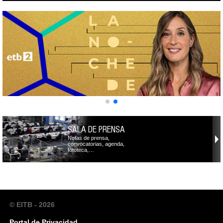
SALA DE PRENSA
Notas de prensa,
convocatorias, agenda,
fototeca,…
© EITB - 2026
Portal de Privacidad