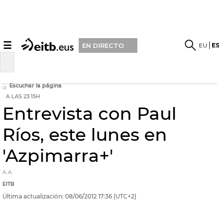
☰
EU
E
EN DIRECTO
Escuchar la página
A LAS 23:15H
Entrevista con Paul
Ríos, este lunes en
'Azpimarra+'
A.A.
EITB
Última actualización:
08/06/2012
17:36
(UTC+2)