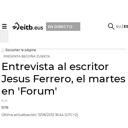
☰
EU
E
EN DIRECTO
Escuchar la página
PRESENTA BEGOÑA ZUBIETA
Entrevista al escritor
Jesus Ferrero, el martes
en 'Forum'
A.H.
EITB
Última actualización:
11/06/2012
16:44
(UTC+2)