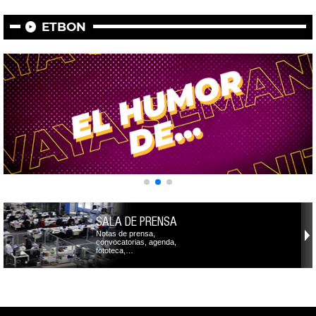
ETBON
SALA DE PRENSA
Notas de prensa,
convocatorias, agenda,
fototeca,…