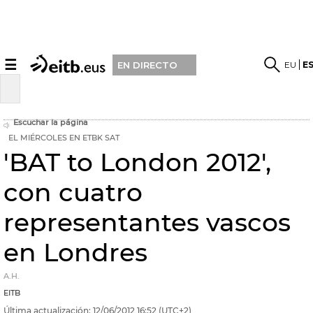
☰
EU
E
EN DIRECTO
Escuchar la página
EL MIÉRCOLES EN ETBK SAT
'BAT to London 2012',
con cuatro
representantes vascos
en Londres
A.H.
EITB
Última actualización:
12/06/2012
16:52
(UTC+2)