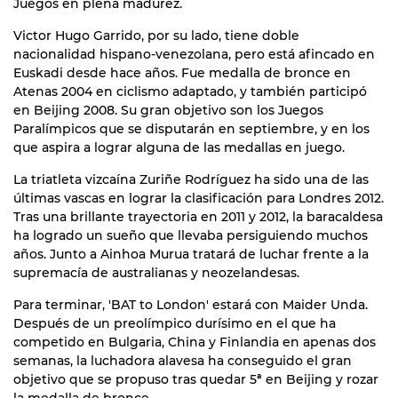
Juegos en plena madurez.
Victor Hugo Garrido, por su lado, tiene doble
nacionalidad hispano-venezolana, pero está afincado en
Euskadi desde hace años. Fue medalla de bronce en
Atenas 2004 en ciclismo adaptado, y también participó
en Beijing 2008. Su gran objetivo son los Juegos
Paralímpicos que se disputarán en septiembre, y en los
que aspira a lograr alguna de las medallas en juego.
La triatleta vizcaína Zuriñe Rodríguez ha sido una de las
últimas vascas en lograr la clasificación para Londres 2012.
Tras una brillante trayectoria en 2011 y 2012, la baracaldesa
ha logrado un sueño que llevaba persiguiendo muchos
años. Junto a Ainhoa Murua tratará de luchar frente a la
supremacía de australianas y neozelandesas.
Para terminar, 'BAT to London' estará con Maider Unda.
Después de un preolímpico durísimo en el que ha
competido en Bulgaria, China y Finlandia en apenas dos
semanas, la luchadora alavesa ha conseguido el gran
objetivo que se propuso tras quedar 5ª en Beijing y rozar
la medalla de bronce.