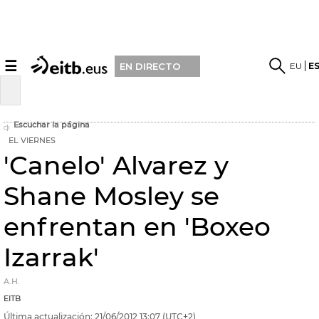
☰
EU
E
EN DIRECTO
Escuchar la página
EL VIERNES
'Canelo' Alvarez y
Shane Mosley se
enfrentan en 'Boxeo
Izarrak'
A.H.
EITB
Última actualización:
21/06/2012
13:07
(UTC+2)