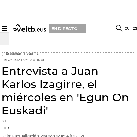
☰
EU
E
EN DIRECTO
Escuchar la página
INFORMATIVO MATINAL
Entrevista a Juan
Karlos Izagirre, el
miércoles en 'Egun On
Euskadi'
A.H.
EITB
Última actualización:
26/06/2012
16:14
(UTC+2)