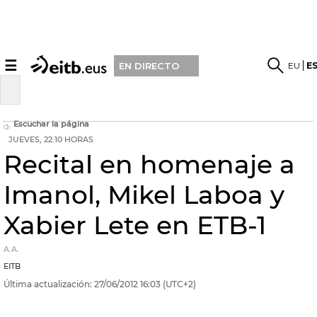
☰
EU
E
EN DIRECTO
Escuchar la página
JUEVES, 22:10 HORAS
Recital en homenaje a
Imanol, Mikel Laboa y
Xabier Lete en ETB-1
A.A.
EITB
Última actualización:
27/06/2012
16:03
(UTC+2)