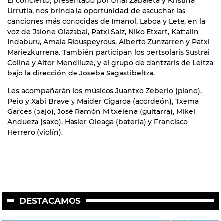
El concierto, presentado por Unai Zabaleta y Kristina
Urrutia, nos brinda la oportunidad de escuchar las
canciones más conocidas de Imanol, Laboa y Lete, en la
voz de Jaione Olazabal, Patxi Saiz, Niko Etxart, Kattalin
Indaburu, Amaia Riouspeyrous, Alberto Zunzarren y Patxi
Mariezkurrena. También participan los bertsolaris Sustrai
Colina y Aitor Mendiluze, y el grupo de dantzaris de Leitza
bajo la dirección de Joseba Sagastibeltza.
Les acompañarán los músicos Juantxo Zeberio (piano),
Peio y Xabi Brave y Maider Cigaroa (acordeón), Txema
Garces (bajo), José Ramón Mitxelena (guitarra), Mikel
Andueza (saxo), Hasier Oleaga (batería) y Francisco
Herrero (violín).
DESTACAMOS