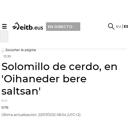
☰
EU
E
EN DIRECTO
Escuchar la página
13:30
Solomillo de cerdo, en
'Oihaneder bere
saltsan'
A.H.
EITB
Última actualización:
23/07/2012
08:54
(UTC+2)