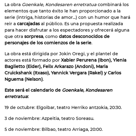
La obra
Goenkale, Kondesaren erretratua
combinará los
elementos que tanto éxito le han proporcionado a la
serie (intriga, historias de amor...) con un humor que hará
reir a
carcajadas
al público. Es una propuesta realizada
para hacer disfrutar a los espectadores y ofrecerá alguna
que otra
sorpresa
, como
datos desconocidos de
personajes de los comienzos de la serie
.
La obra está dirigida por Jokin Oregi, y el plantel de
actores está formado por
Xabier Perurena (Ibon), Ylenia
Baglietto (Eider), Felix Arkarazo (Andoni), Maria
Cruickshank (Itxaso), Yannick Vergara (Rakel) y Carlos
Nguema (Nelson)
.
Este será el calendario de
Goenkale, Kondesaren
erretratua
:
19 de octubre: Elgoibar, teatro Herriko antzokia, 20:30.
3 de noviembre: Azpeitia, teatro Soreasu.
5 de noviembre: Bilbao, teatro Arriaga, 20:00.