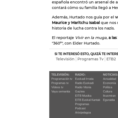
española encontró un arsenal de 
contará cómo su familia llegó a H
Además, Hurtado nos guía por el
va
Maurice y Maritchu Isabal
que nos 
historia de lucha contra los nazis.
El reportaje
Vivir en la muga
,
a las
"360º", con Eider Hurtado.
SI TE INTERESÓ ESTO, QUIZÁ TE INTE
Televisión
Programas Tv
ETB2
TELEVISIÓN:
RADIO:
NOTICIAS:
Programación tv
Euskadi Irratia
Actualidad
Programas tv
Radio Euskadi
Economía
Vídeos tv
Radio Vitoria
Política
Vaya semanita
Gaztea
Cultura
EITB Musika
Ikusmiran
EiTB Euskal Kantak
Eguraldia
Programas
Podcast
Artxipelagoa