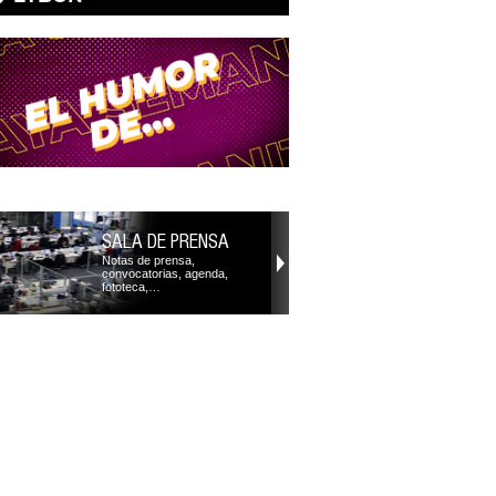
SALA DE PRENSA
Notas de prensa,
convocatorias, agenda,
fototeca,…