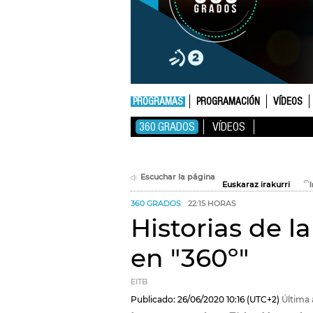
PROGRAMAS
PROGRAMACIÓN
VÍDEOS
360 GRADOS
VÍDEOS
Escuchar la página
Euskaraz irakurri
360 GRADOS
22:15 HORAS
Historias de l
en "360º"
EITB
Publicado:
26/06/2020
10:16
(UTC+2)
Última 