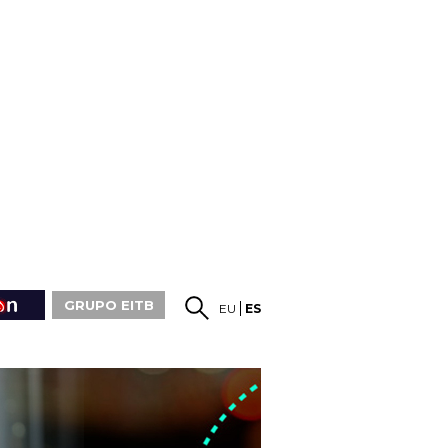
GRUPO EITB
EU
ES