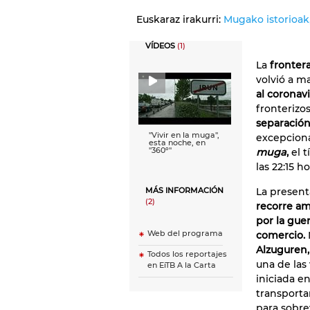
Euskaraz irakurri:
Mugako istorioak,
VÍDEOS
(1)
La
frontera
volvió a m
al coronav
fronterizo
separación
''Vivir en la muga'',
excepciona
esta noche, en
''360º''
muga
,
el 
las 22:15 h
La present
MÁS INFORMACIÓN
(2)
recorre am
por la guer
Web del programa
comercio.
Alzuguren,
Todos los reportajes
una de las
en EiTB A la Carta
iniciada e
transporta
para sobrev