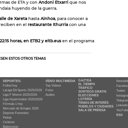
armas de ETA y con
Andoni Etxarri
que nos
endaia huyendo de la guerra.
lle de Xareta
hasta
Ainhoa
, para conocer a
reciben en el
restaurante Ithurria
con una
 22:15 horas, en ETB2 y eitb.eus
en el programa
RESEN ESTOS OTROS TEMAS
GAZTEA
DEPORTES:
VÍDEO MULTIMEDIA
Newslet
EL TIEMPO
Fútbol hoy
Top Vídeos
Facebo
TRÁFICO
LaLiga EA Sports 2025/2026
Fotos
Twitter
SORTEOS GRATIS
Liga F Moeve 2025/2026
Audios
ELECCIONES
Instagr
LOTERÍA
Liga Hypermotion 2025/2026
Telegra
TEMAS DE INTERÉS
Fórmula 1 hoy
Linkedin
PUEBLOS Y CIUDADES
Mercado de fichajes 2025
SALA DE PRENSA
YouTub
Deporte Femenino
RSS
Pelota
Ciclismo
Baloncesto