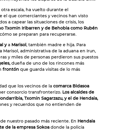
otra escala, ha vuelto durante el
 el que comerciantes y vecinos han visto
s a capear las situaciones de crisis, los
mo Txomin Iribarren y de Behobia como Rubén
 cómo se preparan para recuperarse.
al y
a
Marisol
, también madre e hija. Para
a Marisol, administrativa de la aduana en Irun,
teras y miles de personas perdieron sus puestos
eles,
dueña de uno de los rincones más
un
frontón
que guarda visitas de lo más
dad que los vecinos de la
comarca Bidasoa
r consorcio transfronterizo.
Los alcaldes de
Hondarribia, Txomin Sagarzazu, y el de Hendaia,
es y recuerdos que no entienden de
 de nuestro pasado más reciente. En
Hendaia
nte de la empresa Sokoa
donde la policía