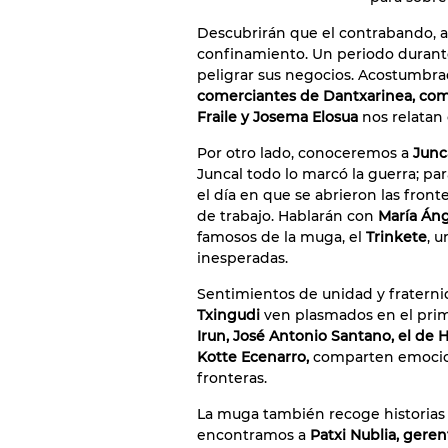
Descubrirán que el contrabando, a 
confinamiento. Un periodo durante
peligrar sus negocios. Acostumbrado
comerciantes de Dantxarinea, co
Fraile y Josema Elosua
nos relatan
Por otro lado, conoceremos a
Junc
Juncal todo lo marcó la guerra; par
el día en que se abrieron las fron
de trabajo. Hablarán con
María Áng
famosos de la muga, el
Trinkete
, 
inesperadas.
Sentimientos de unidad y fraterni
Txingudi
ven plasmados en el prime
Irun, José Antonio Santano, el de 
Kotte Ecenarro,
comparten emocion
fronteras.
La muga también recoge historias
encontramos a
Patxi Nublia, gere