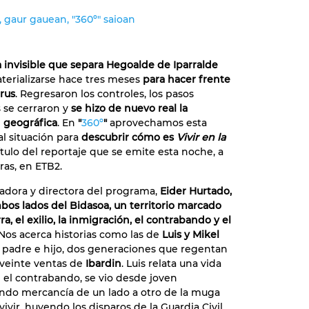
 gaur gauean, "360º" saioan
 invisible que separa Hegoalde de Iparralde
aterializarse hace tres meses
para hacer frente
irus
. Regresaron los controles, los pasos
s se cerraron y
se hizo de nuevo real la
 geográfica
. En
"
360º
"
aprovechamos esta
l situación para
descubrir cómo es
Vivir en la
título del reportaje que se emite esta noche, a
oras, en ETB2.
adora y directora del programa,
Eider Hurtado,
bos lados del Bidasoa, un territorio marcado
ra, el exilio, la inmigración, el contrabando y el
Nos acerca historias como las de
Luis y Mikel
padre e hijo, dos generaciones que regentan
 veinte ventas de
Ibardin
. Luis relata una vida
n el contrabando, se vio desde joven
ndo mercancía de un lado a otro de la muga
ivir, huyendo los disparos de la Guardia Civil.