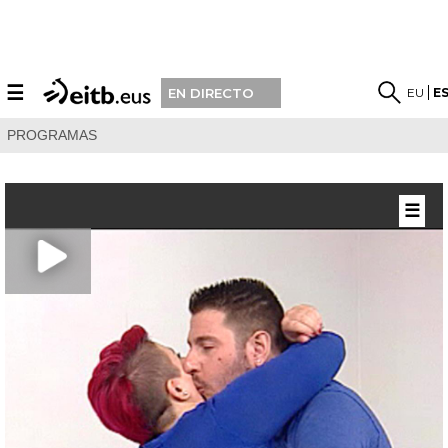
☰
EU
E
EN DIRECTO
PROGRAMAS
☰