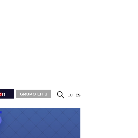
GRUPO EITB
EU
ES