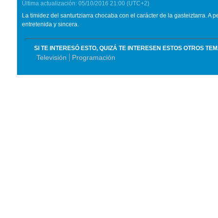
Última actualización:
05/10/2016
21:00
(UTC+2)
La timidez del santurtziarra chocaba con el carácter de la gasteiztarra. A 
entretenida y sincera.
SI TE INTERESÓ ESTO, QUIZÁ TE INTERESEN ESTOS OTROS TE
Televisión
Programación